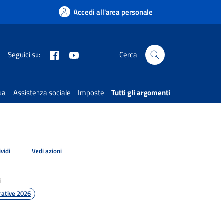
Accedi all'area personale
Facebook
You tube
Seguici su:
Cerca
ua
Assistenza sociale
Imposte
Tutti gli argomenti
vidi
Vedi azioni
i
ative 2026