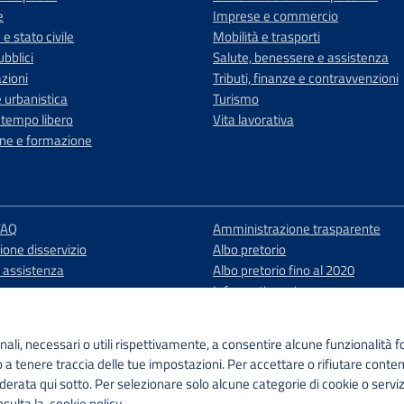
e
Imprese e commercio
e stato civile
Mobilità e trasporti
ubblici
Salute, benessere e assistenza
zioni
Tributi, finanze e contravvenzioni
 urbanistica
Turismo
 tempo libero
Vita lavorativa
ne e formazione
FAQ
Amministrazione trasparente
one disservizio
Albo pretorio
a assistenza
Albo pretorio fino al 2020
Informativa privacy
Cookie policy
Note legali
onali, necessari o utili rispettivamente, a consentire alcune funzionalità f
Dichiarazione di accessibilità
 a tenere traccia delle tue impostazioni. Per accettare o rifiutare cont
Obiettivi di accessibilità
derata qui sotto. Per selezionare solo alcune categorie di cookie o serviz
Attuazione misure PNRR
nsulta la
cookie policy
.