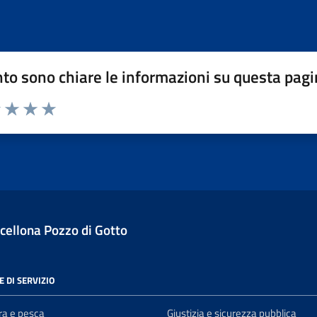
to sono chiare le informazioni su questa pag
 stelle su 5
uta 2 stelle su 5
Valuta 3 stelle su 5
Valuta 4 stelle su 5
Valuta 5 stelle su 5
cellona Pozzo di Gotto
 DI SERVIZIO
ra e pesca
Giustizia e sicurezza pubblica