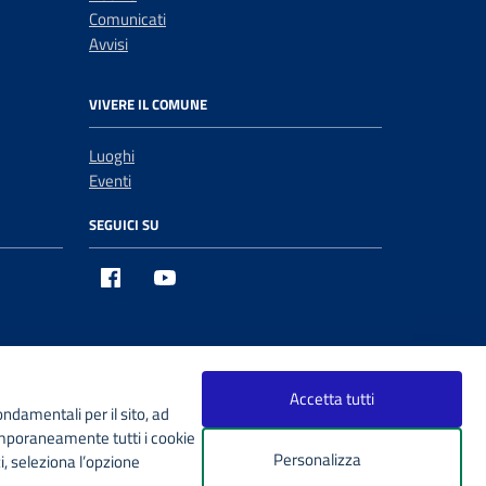
Comunicati
Avvisi
VIVERE IL COMUNE
Luoghi
Eventi
SEGUICI SU
Facebook
You tube
Accetta tutti
ondamentali per il sito, ad
emporaneamente tutti i cookie
Personalizza
i, seleziona l’opzione