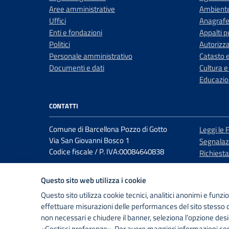
Aree amministrative
Ambient
Uffici
Anagrafe 
Enti e fondazioni
Appalti p
Politici
Autorizza
Personale amministrativo
Catasto e
Documenti e dati
Cultura e
Educazio
CONTATTI
Comune di Barcellona Pozzo di Gotto
Leggi le 
Via San Giovanni Bosco 1
Segnalazi
Codice fiscale / P. IVA:00084640838
Richiest
Questo sito web utilizza i cookie
PEC:
comunebarcellonapdg@postecert.it
Questo sito utilizza cookie tecnici, analitici anonimi e funzi
Centralino unico: +3909097901
effettuare misurazioni delle performances del sito stesso o
non necessari e chiudere il banner, seleziona l’opzione desi
«Gestisci preferenze». Per avere maggiori informazioni co