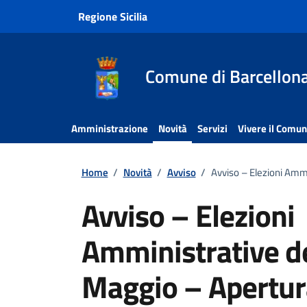
Vai ai contenuti
Vai al footer
Regione Sicilia
Comune di Barcellona
Amministrazione
Novità
Servizi
Vivere il Comu
Home
/
Novità
/
Avviso
/
Avviso – Elezioni Ammi
Avviso – Elezioni
Amministrative de
Maggio – Apertura