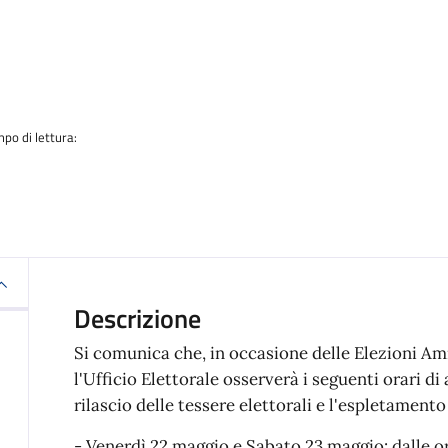
a
po di lettura:
Descrizione
Si comunica che, in occasione delle Elezioni Am
l'Ufficio Elettorale osserverà i seguenti orari di
rilascio delle tessere elettorali e l'espletamento
- Venerdì 22 maggio e Sabato 23 maggio: dalle or