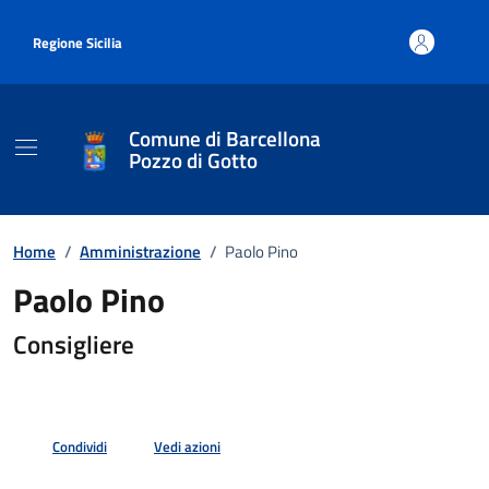
Vai ai contenuti
Vai al footer
Regione Sicilia
Comune di Barcellona
Pozzo di Gotto
Home
/
Amministrazione
/
Paolo Pino
Paolo Pino
Consigliere
Condividi
Vedi azioni