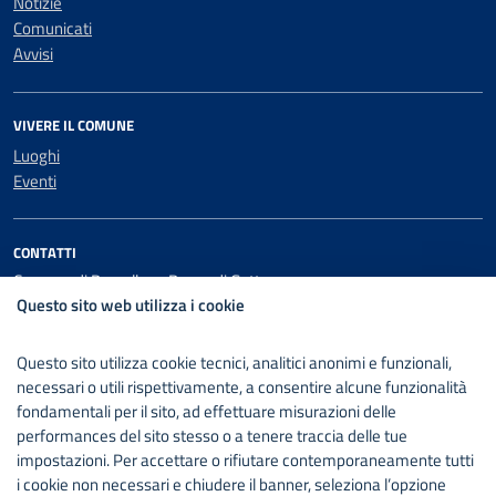
Notizie
Comunicati
Avvisi
VIVERE IL COMUNE
Luoghi
Eventi
CONTATTI
Comune di Barcellona Pozzo di Gotto
Questo sito web utilizza i cookie
Via San Giovanni Bosco 1
Codice fiscale / P. IVA:00084640838
Questo sito utilizza cookie tecnici, analitici anonimi e funzionali,
necessari o utili rispettivamente, a consentire alcune funzionalità
PEC:
comunebarcellonapdg@postecert.it
fondamentali per il sito, ad effettuare misurazioni delle
Centralino unico: +3909097901
performances del sito stesso o a tenere traccia delle tue
impostazioni. Per accettare o rifiutare contemporaneamente tutti
Leggi le FAQ
i cookie non necessari e chiudere il banner, seleziona l’opzione
Segnalazione disservizio